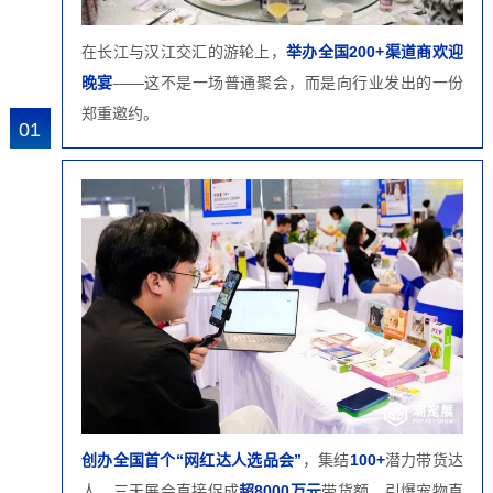
在长江与汉江交汇的游轮上，
举办全国200+渠道商欢迎
晚宴
——这不是一场普通聚会，而是向行业发出的一份
郑重邀约。
01
创办全国首个“网红达人选品会”
，集结
100+
潜力带货达
人，三天展会直接促成
超8000万元
带货额，引爆宠物直