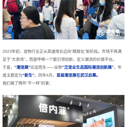
2023年初，宠物行业正从高速增长迈向“精致化”新阶段。市场不再满
足于“大卖场”，而是呼唤一个能引领创新、定义潮流的价值平台。
于是，
“潮宠展”
应运而生——全称
“泛宠业生态国际潮流创新展”
，年
度主题定为
“新生”
。同年4月，
首届潮宠展在武汉启幕。
我们做了两件“不一样”的事：