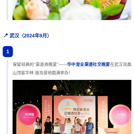
📍
武汉（2024年9月）
1
保留经典的“渠道商晚宴”——
华中宠业渠道社交晚宴
在武汉凤凰
山顶昙华林·旅岛营地圆满举办！