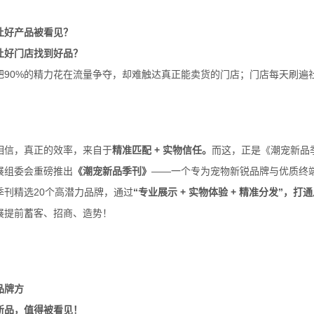
让好产品被看见？
让好门店找到好品？
把90%的精力花在流量争夺，却难触达真正能卖货的门店；门店每天刷遍
相信，真正的效率，来自于
精准匹配 + 实物信任。
而这，正是《潮宠新品
展组委会重磅推出
《潮宠新品季刊》
——一个专为宠物新锐品牌与优质终
季刊精选20个高潜力品牌，通过
“专业展示 + 实物体验 + 精准分发”
展提前蓄客、招商、造势！
品牌方
新品，值得被看见！