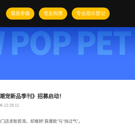
展商参展
宠友购票
专业观众登记
 《潮宠新品季刊》招募启动！
 13:29:11
店求新若渴，却难辨“真爆款”与“快过气”。