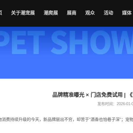
页
关于潮宠展
潮爬展
展商
观众
活动
媒体
品牌精准曝光 × 门店免费试用 |
发布时间：2026-01-06
物消费持续升级的今天，新品牌层出不穷，却苦于“酒香也怕巷子深”；宠物门