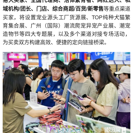
易大买家、全国代理商、活体繁育者、网红达人、私
等重点渠道
域机构/团长、门店、综合商超/百货/新零售
买家，将设置宠业源头工厂货源展、TOP纯种犬猫繁
育集合展、广州（国际）潮流爬宠异宠产业展、潮宠
造物节等四大专题展，以及多个渠道对接专场活动，
为买卖双方构建高效、便捷的定向链接桥梁。