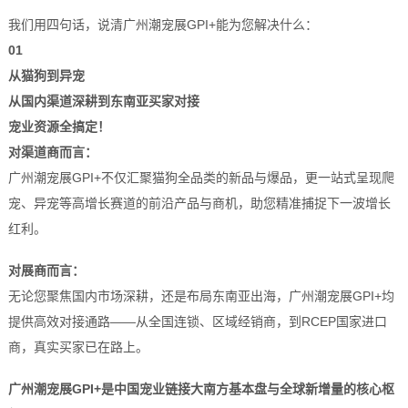
我们用四句话，说清广州潮宠展GPI+能为您解决什么：
01
从猫狗到异宠
从国内渠道深耕到东南亚买家对接
宠业资源全搞定！
对渠道商而言：
广州潮宠展GPI+不仅汇聚猫狗全品类的新品与爆品，更一站式呈现爬
宠、异宠等高增长赛道的前沿产品与商机，助您精准捕捉下一波增长
红利。
对展商而言：
无论您聚焦国内市场深耕，还是布局东南亚出海，广州潮宠展GPI+均
提供高效对接通路——从全国连锁、区域经销商，到RCEP国家进口
商，真实买家已在路上。
广州潮宠展GPI+是中国宠业链接大南方基本盘与全球新增量的核心枢