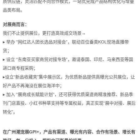
质供应链，灵活匹配不同合作模式，一站式完成产品结构优化与增量
品类布局。
对展商而言：
我们不止提供展位，更打造高效成交场景→
▸ 举办 “网红达人团长选品对接会”，联动百位垂类KOL现场直播带
货；
▸ 设立 “东南亚买家商贸对接专场”，邀请泰国、印尼、马来西亚等国
进口商专程采购；
▸设立“新品收藏夹”集中展示区，为优质新品提供高曝光公共展位，让
好产品不再淹没在展位海洋中；
▸ 加入 “展商成长赋能计划”，还可获得优质渠道商精准推荐、新品季
刊门店直投、小红书种草支持等专属权益，真正实现“展中对接、展后
转化”。
在广州潮宠展GPI+，产品有渠道、曝光有内容、合作有场景、增长有