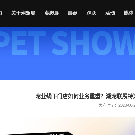
页
关于潮宠展
潮爬展
展商
观众
活动
媒体
宠业线下门店如何业务重塑？潮宠联展特邀
发布时间：2023-06-26