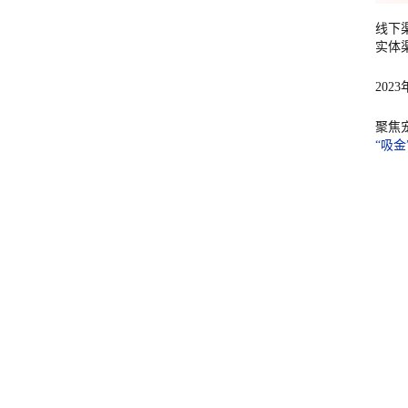
线下
实体
202
聚焦
“吸金