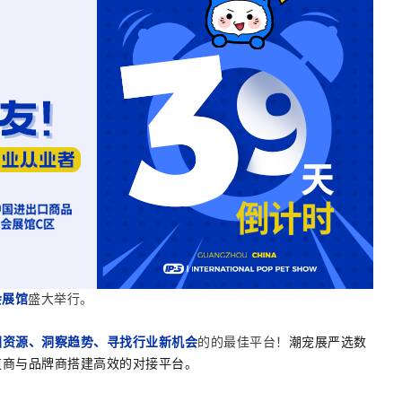
会展馆
盛大举行
。
固资源、洞察趋势、寻找行业新机会
的的最佳平台！
潮宠展
严选
数
道商与品牌商搭建高效的对接平台。