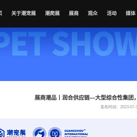
页
关于潮宠展
潮爬展
展商
观众
活动
媒体
展商潮品丨润合供应链—大型综合性集团
发布时间：2023-07-31