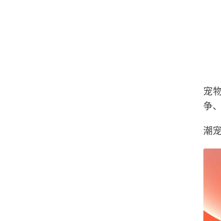
宠
争
潮