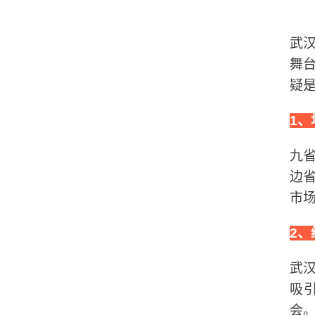
武
舞
疑
1
九
边
市
2
武
吸
会